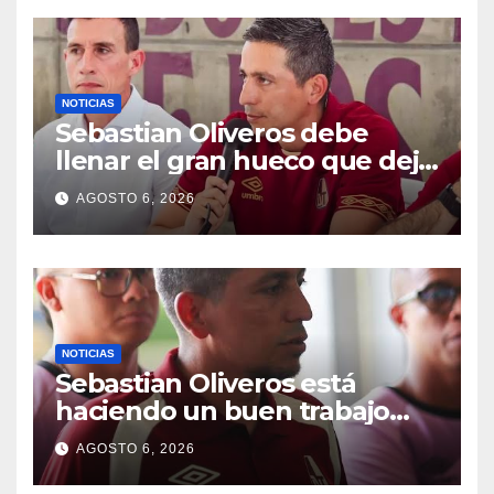
NOTICIAS
Sebastian Oliveros debe
llenar el gran hueco que dejó
Lucas González
AGOSTO 6, 2026
NOTICIAS
Sebastian Oliveros está
haciendo un buen trabajo
con el deportes Tolima
AGOSTO 6, 2026