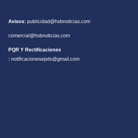
Avisos:
publicidad@hsbnoticias.com
comercial@hsbnoticias.com
PQR Y Rectificaciones
:
notificacionesepds@gmail.com