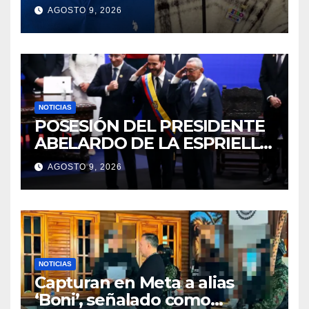
Agencia de Desarrollo Rural
AGOSTO 9, 2026
durante jornada del sábado
NOTICIAS
POSESIÓN DEL PRESIDENTE
ABELARDO DE LA ESPRIELLA
2026 – 2030
AGOSTO 9, 2026
NOTICIAS
Capturan en Meta a alias
‘Boni’, señalado como