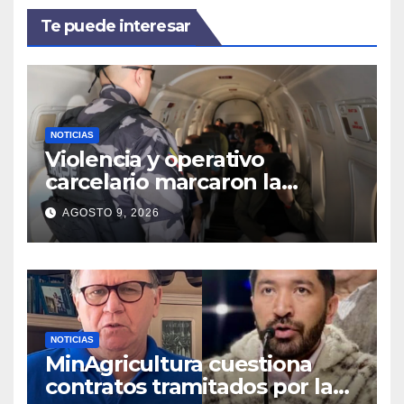
Te puede interesar
NOTICIAS
Violencia y operativo
carcelario marcaron la
primera jornada del nuevo
AGOSTO 9, 2026
Gobierno
NOTICIAS
MinAgricultura cuestiona
contratos tramitados por la