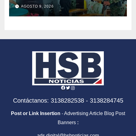
segundo cabecilla de los
AGOSTO 9, 2026
Comandos de Frontera
Facebook
Twitter
Instagram
Contáctanos: 3138282538 - 3138284745
Post or Link Insertion
- Advertising Article Blog Post
Banners
:
ads.digital@hsbnoticias.com