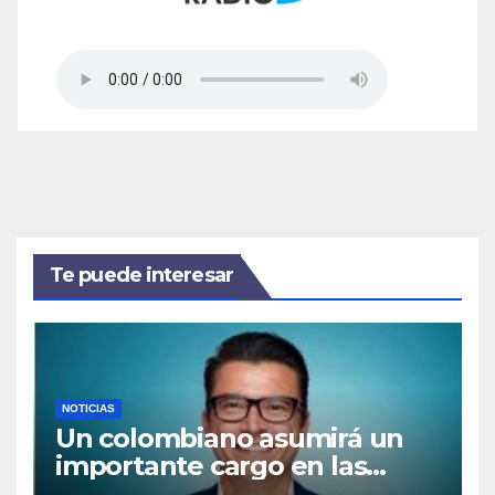
Te puede interesar
NOTICIAS
Un colombiano asumirá un
importante cargo en las
operaciones de American