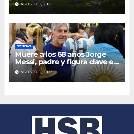
en Japón
AGOSTO 8, 2026
NOTICIAS
Muere a los 68 años Jorge
Messi, padre y figura clave en
la carrera de Lionel Messi;
AGOSTO 8, 2026
luchaba desde hacía tiempo
contra una enfermedad