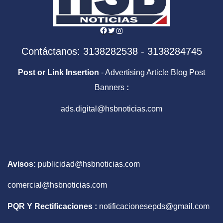
Facebook
Twitter
Instagram
Contáctanos: 3138282538 - 3138284745
Post or Link Insertion
- Advertising Article Blog Post
Banners
:
ads.digital@hsbnoticias.com
Avisos:
publicidad@hsbnoticias.com
comercial@hsbnoticias.com
PQR Y Rectificaciones :
notificacionesepds@gmail.com