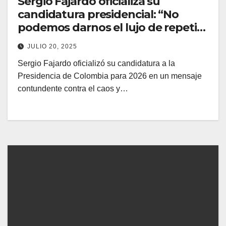
Sergio Fajardo oficializa su
candidatura presidencial: “No
podemos darnos el lujo de repetir
otros cuatro años de caos”
JULIO 20, 2025
Sergio Fajardo oficializó su candidatura a la
Presidencia de Colombia para 2026 en un mensaje
contundente contra el caos y…