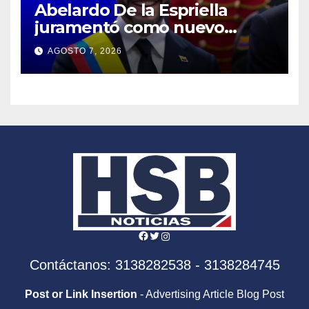
Abelardo De la Espriella
juramentó como nuevo
presidente de Colombia
AGOSTO 7, 2026
2026- 2030
Facebook
Twitter
Instagram
Contáctanos: 3138282538 - 3138284745
Post or Link Insertion
- Advertising Article Blog Post