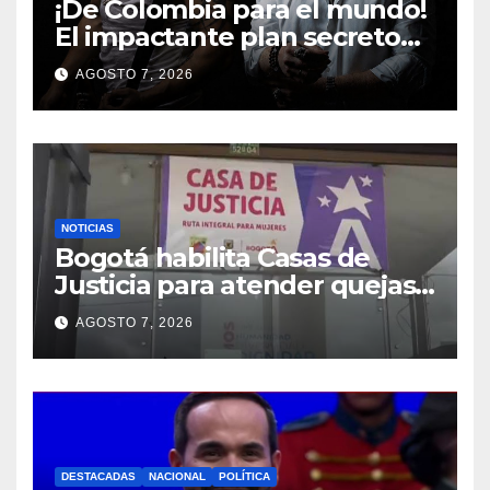
¡De Colombia para el mundo!
El impactante plan secreto
de Camilo Camacho que
AGOSTO 7, 2026
cambiará el rock para
siempre
NOTICIAS
Bogotá habilita Casas de
Justicia para atender quejas
por falta de medicamentos y
AGOSTO 7, 2026
demoras en citas
DESTACADAS
NACIONAL
POLÍTICA