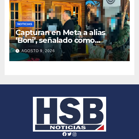
NOTICIAS
Capturan en Meta a alias
‘Boni’, señalado como
segundo cabecilla de los
AGOSTO 9, 2026
Comandos de Frontera
Facebook
Twitter
Instagram