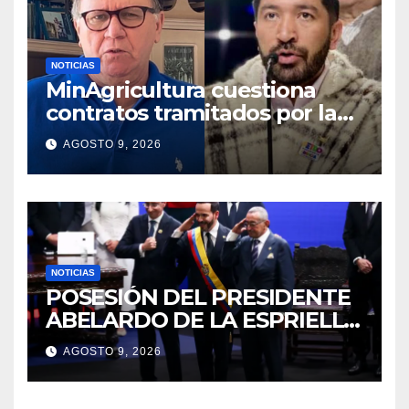
NOTICIAS
MinAgricultura cuestiona
contratos tramitados por la
Agencia de Desarrollo Rural
AGOSTO 9, 2026
durante jornada del sábado
NOTICIAS
POSESIÓN DEL PRESIDENTE
ABELARDO DE LA ESPRIELLA
2026 – 2030
AGOSTO 9, 2026