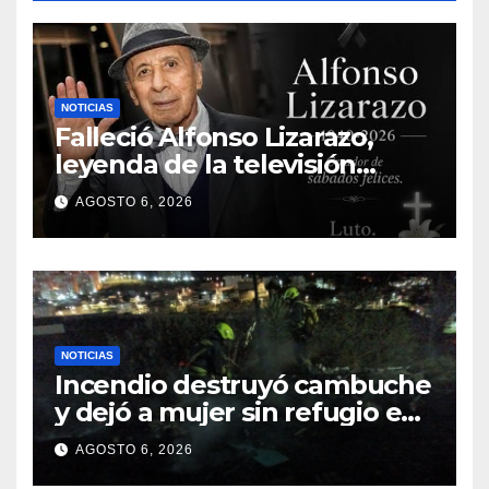
NOTICIAS
Falleció Alfonso Lizarazo,
leyenda de la televisión
colombiana
AGOSTO 6, 2026
NOTICIAS
Incendio destruyó cambuche
y dejó a mujer sin refugio en
Pasto
AGOSTO 6, 2026