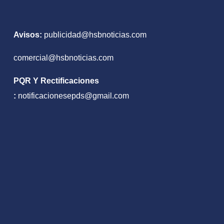
ado
Avisos:
publicidad@hsbnoticias.com
comercial@hsbnoticias.com
PQR Y Rectificaciones
:
notificacionesepds@gmail.com