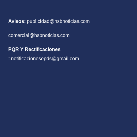
Avisos:
publicidad@hsbnoticias.com
comercial@hsbnoticias.com
PQR Y Rectificaciones
:
notificacionesepds@gmail.com