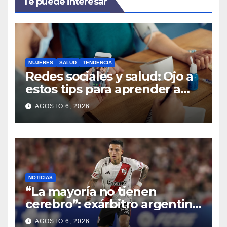
Te puede interesar
MUJERES
SALUD
TENDENCIA
Redes sociales y salud: Ojo a
estos tips para aprender a
usarlas a favor del bienestar
AGOSTO 6, 2026
NOTICIAS
“La mayoría no tienen
cerebro”: exárbitro argentino
habló sobre los jugadores
AGOSTO 6, 2026