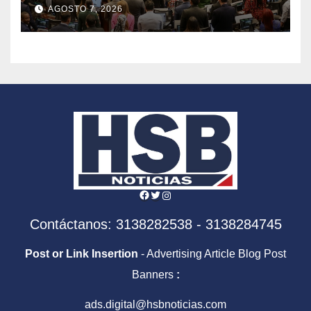
agenda frente al Gobierno
AGOSTO 7, 2026
de Abelardo de la Espriella
Facebook
Twitter
Instagram
Contáctanos: 3138282538 - 3138284745
Post or Link Insertion
- Advertising Article Blog Post
Banners
:
ads.digital@hsbnoticias.com