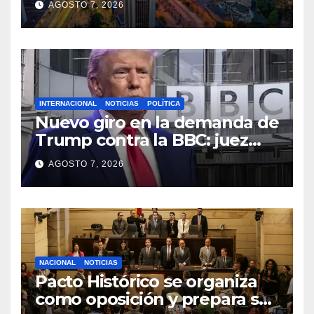
AGOSTO 7, 2026
capital
INTERNACIONAL
NOTICIAS
POLÍTICA
Nuevo giro en la demanda de
Trump contra la BBC: juez
congela entrega de registros
AGOSTO 7, 2026
financieros
NACIONAL
NOTICIAS
Pacto Histórico se organiza
como oposición y prepara su