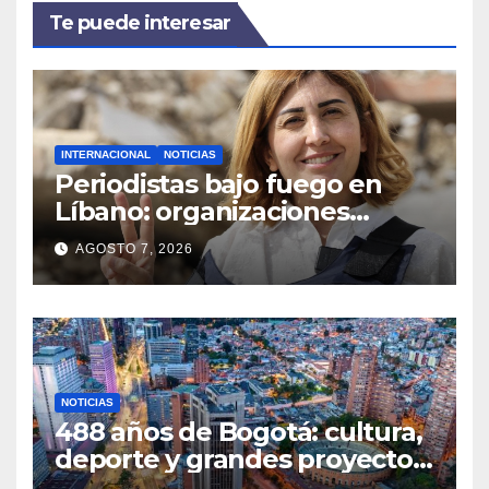
Te puede interesar
INTERNACIONAL
NOTICIAS
Periodistas bajo fuego en
Líbano: organizaciones
denuncian ataques y exigen
AGOSTO 7, 2026
justicia
NOTICIAS
488 años de Bogotá: cultura,
deporte y grandes proyectos
marcan el aniversario de la