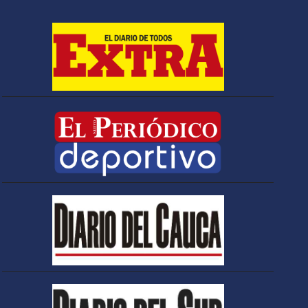
mando de los
Comandos de
Frontera