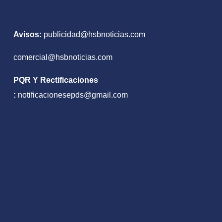
Avisos:
publicidad@hsbnoticias.com
comercial@hsbnoticias.com
PQR Y Rectificaciones
:
notificacionesepds@gmail.com