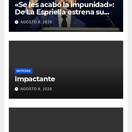
«Se les acabó la impunidad»:
De La Espriella estrena su
política de ‘mano de hierro’
AGOSTO 8, 2026
con la caída del segundo al
mando de los Comandos de
Frontera
NOTICIAS
Impactante
AGOSTO 8, 2026