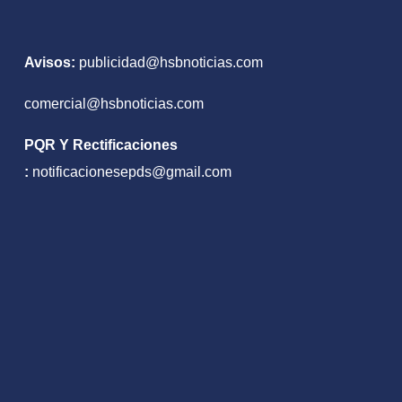
Avisos:
publicidad@hsbnoticias.com
comercial@hsbnoticias.com
PQR Y Rectificaciones
:
notificacionesepds@gmail.com