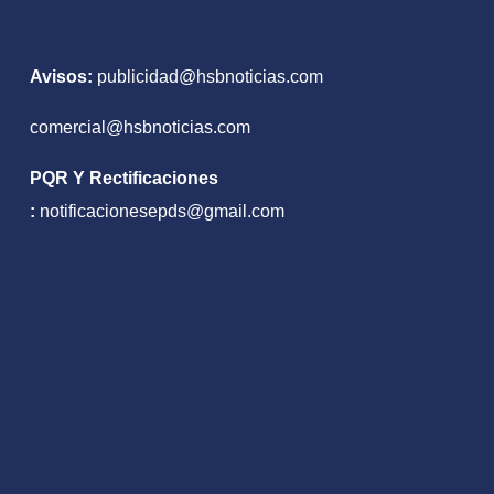
Avisos:
publicidad@hsbnoticias.com
comercial@hsbnoticias.com
PQR Y Rectificaciones
:
notificacionesepds@gmail.com