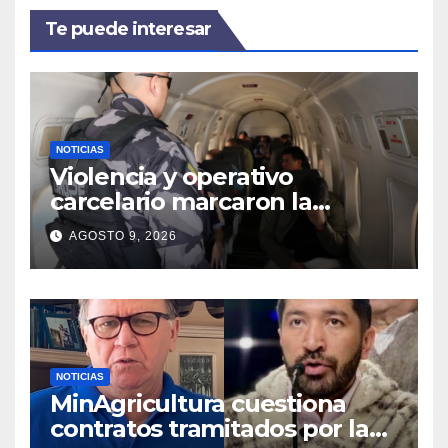
Te puede interesar
NOTICIAS
Violencia y operativo
carcelario marcaron la
primera jornada del nuevo
AGOSTO 9, 2026
Gobierno
NOTICIAS
MinAgricultura cuestiona
contratos tramitados por la