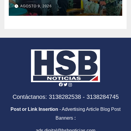
segundo cabecilla de los
AGOSTO 9, 2026
Comandos de Frontera
Facebook
Twitter
Instagram
Contáctanos: 3138282538 - 3138284745
Post or Link Insertion
- Advertising Article Blog Post
Banners
:
ads.digital@hsbnoticias.com