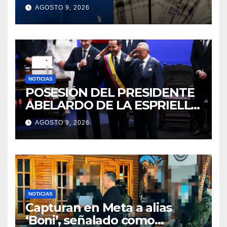
Agencia de Desarrollo Rural
AGOSTO 9, 2026
durante jornada del sábado
NOTICIAS
POSESIÓN DEL PRESIDENTE
ABELARDO DE LA ESPRIELLA
2026 – 2030
AGOSTO 9, 2026
NOTICIAS
Capturan en Meta a alias
‘Boni’, señalado como