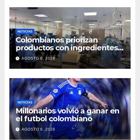
NOTICIAS
Colombianos priorizan
productos con ingredientes
naturales y calidad al
AGOSTO 6, 2026
comprar cosméticos
NOTICIAS
Millonarios volvió a ganar en
el futbol colombiano
AGOSTO 6, 2026