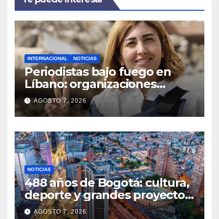
INTERNACIONAL
NOTICIAS
Periodistas bajo fuego en
Líbano: organizaciones
denuncian ataques y exigen
AGOSTO 7, 2026
justicia
NOTICIAS
488 años de Bogotá: cultura,
deporte y grandes proyectos
marcan el aniversario de la
AGOSTO 7, 2026