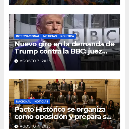
capital
INTERNACIONAL
NOTICIAS
POLÍTICA
Nuevo giro en la demanda de
Trump contra la BBC: juez
congela entrega de registros
AGOSTO 7, 2026
financieros
NACIONAL
NOTICIAS
Pacto Histórico se organiza
como oposición y prepara su
agenda frente al Gobierno
AGOSTO 7, 2026