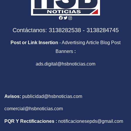
Facebook
Twitter
Instagram
Contáctanos: 3138282538 - 3138284745
Post or Link Insertion
- Advertising Article Blog Post
Banners
:
ads.digital@hsbnoticias.com
Avisos:
publicidad@hsbnoticias.com
comercial@hsbnoticias.com
PQR Y Rectificaciones :
notificacionesepds@gmail.com