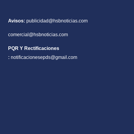
Avisos:
publicidad@hsbnoticias.com
comercial@hsbnoticias.com
PQR Y Rectificaciones
:
notificacionesepds@gmail.com