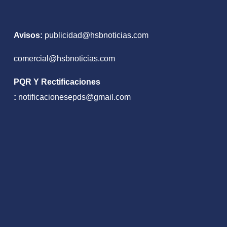
laboral
Avisos:
publicidad@hsbnoticias.com
comercial@hsbnoticias.com
PQR Y Rectificaciones
:
notificacionesepds@gmail.com