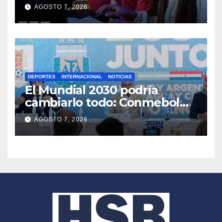
a un experto en Gen Z al
AGOSTO 7, 2026
frente de su estrategia
DEPORTES
INTERNACIONAL
NOTICIAS
El Mundial 2030 podría
cambiarlo todo: Conmebol
quiere 64 selecciones y más
AGOSTO 7, 2026
partidos en Sudamérica