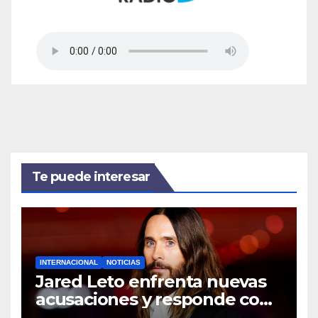
Te puede interesar
INTERNACIONAL
NOTICIAS
Jared Leto enfrenta nuevas
acusaciones y responde con
una contundente negativa