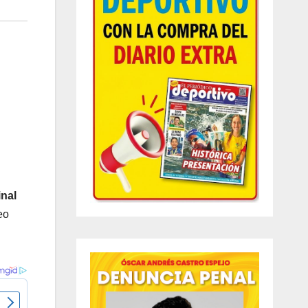
inal
eo