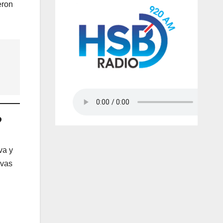
eron
?
va y
ivas