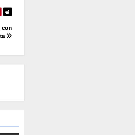
a con
sta