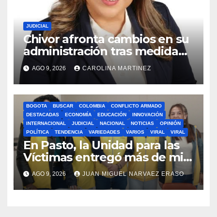
JUDICIAL
Chivor afronta cambios en su
administración tras medida
preventiva adoptada dentro
AGO 9, 2026
CAROLINA MARTINEZ
de proceso disciplinario
contra la mandataria
municipal
BOGOTA
BUSCAR
COLOMBIA
CONFLICTO ARMADO
DESTACADAS
ECONOMÍA
EDUCACIÓN
INNOVACIÓN
INTERNACIONAL
JUDICIAL
NACIONAL
NOTICIAS
OPINIÓN
POLÍTICA
TENDENCIA
VARIEDADES
VARIOS
VIRAL
VIRAL
En Pasto, la Unidad para las
Víctimas entregó más de mil
millones de pesos a través de
AGO 9, 2026
JUAN MIGUEL NARVAEZ ERASO
113 cartas de indemnización.