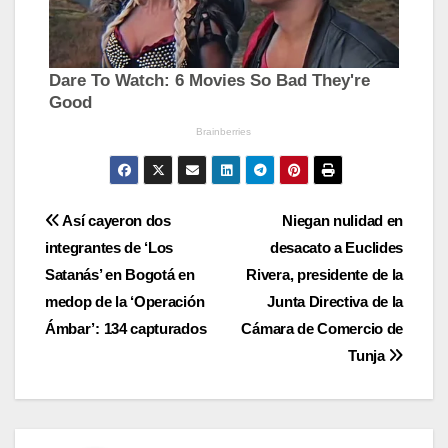
Navegación
Así cayeron dos
Niegan nulidad en
integrantes de ‘Los
desacato a Euclides
de
Satanás’ en Bogotá en
Rivera, presidente de la
entradas
medop de la ‘Operación
Junta Directiva de la
Ámbar’: 134 capturados
Cámara de Comercio de
Tunja