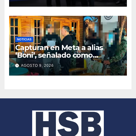
NOTICIAS
Capturan en Meta a alias
‘Boni’, señalado como
segundo cabecilla de los
AGOSTO 9, 2026
Comandos de Frontera