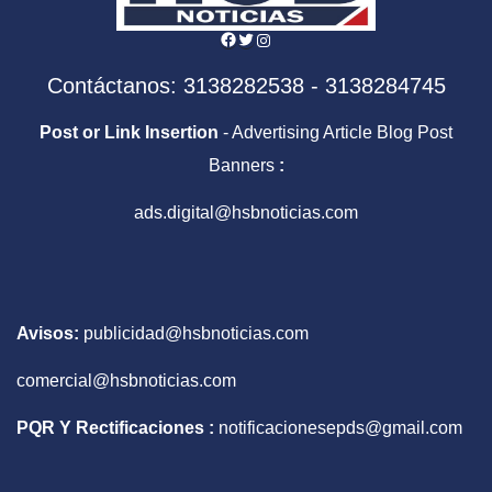
Facebook
Twitter
Instagram
Contáctanos: 3138282538 - 3138284745
Post or Link Insertion
- Advertising Article Blog Post
Banners
:
ads.digital@hsbnoticias.com
Avisos:
publicidad@hsbnoticias.com
comercial@hsbnoticias.com
PQR Y Rectificaciones :
notificacionesepds@gmail.com