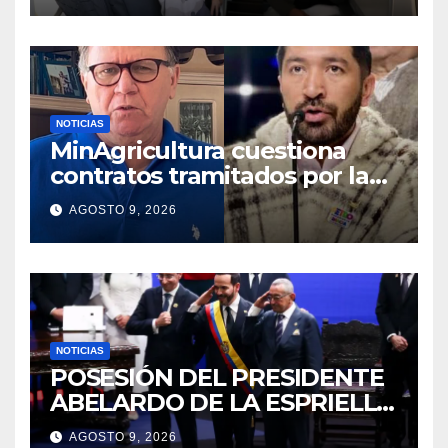
NOTICIAS
MinAgricultura cuestiona
contratos tramitados por la
Agencia de Desarrollo Rural
AGOSTO 9, 2026
durante jornada del sábado
NOTICIAS
POSESIÓN DEL PRESIDENTE
ABELARDO DE LA ESPRIELLA
2026 – 2030
AGOSTO 9, 2026