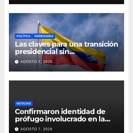
POLÍTICA
VARIEDADES
Las claves para una transición
presidencial sin
incertidumbre institucional
AGOSTO 7, 2026
NOTICIAS
Confirmaron identidad de
prófugo involucrado en la
muerte de Yulixa Toloza
AGOSTO 7, 2026