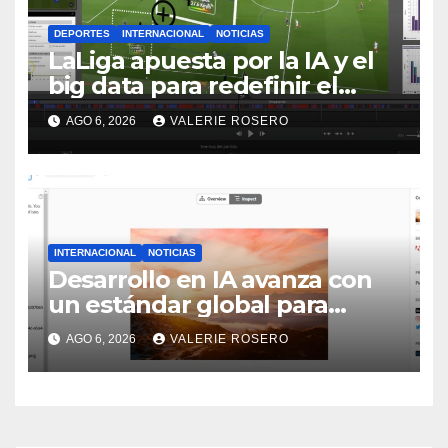
DEPORTES
INTERNACIONAL
NOTICIAS
LaLiga apuesta por la IA y el
big data para redefinir el
deporte rey
AGO 6, 2026
VALERIE ROSERO
INTERNACIONAL
NOTICIAS
Desarrollo en IA avanza con
un estándar global para
autenticar imágenes, videos y
AGO 6, 2026
VALERIE ROSERO
audios generados por IA