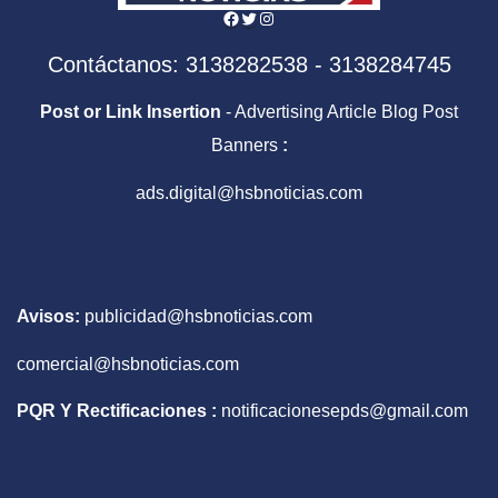
Facebook
Twitter
Instagram
Contáctanos: 3138282538 - 3138284745
Post or Link Insertion
- Advertising Article Blog Post
Banners
:
ads.digital@hsbnoticias.com
Avisos:
publicidad@hsbnoticias.com
comercial@hsbnoticias.com
PQR Y Rectificaciones :
notificacionesepds@gmail.com