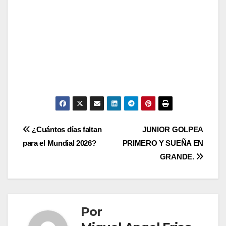
Navegación
¿Cuántos días faltan
JUNIOR GOLPEA
para el Mundial 2026?
PRIMERO Y SUEÑA EN
de
GRANDE.
entradas
Por