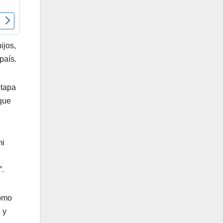
ijos,
país.
etapa
 que
mi
i
”.
como
 y