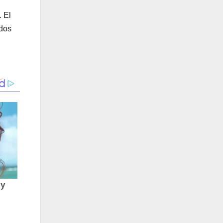
. El
idos