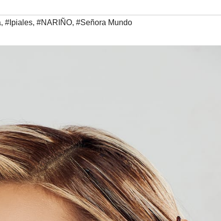
a
,
#Ipiales
,
#NARIÑO
,
#Señora Mundo