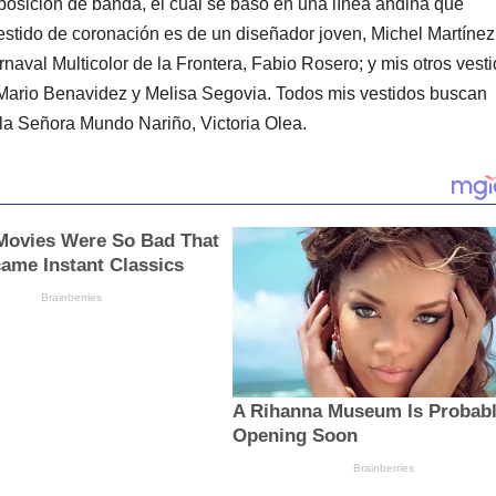
mposición de banda, el cual se basó en una línea andina que
estido de coronación es de un diseñador joven, Michel Martínez
Carnaval Multicolor de la Frontera, Fabio Rosero; y mis otros vest
 Mario Benavidez y Melisa Segovia. Todos mis vestidos buscan
ó la Señora Mundo Nariño, Victoria Olea.