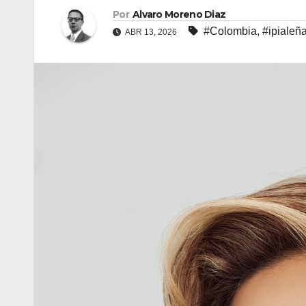
Por
Alvaro Moreno Diaz
#Colombia
,
#ipialeñ
ABR 13, 2026