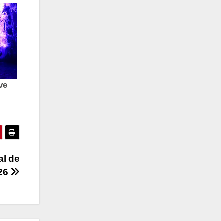
al de
026