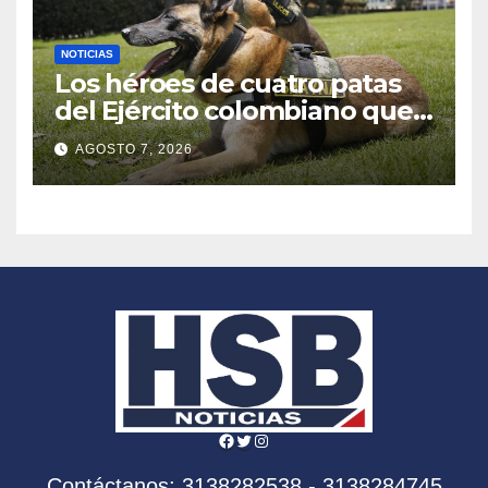
NOTICIAS
Los héroes de cuatro patas
del Ejército colombiano que
han salvado más de 28.000
AGOSTO 7, 2026
vidas
Facebook
Twitter
Instagram
Contáctanos: 3138282538 - 3138284745