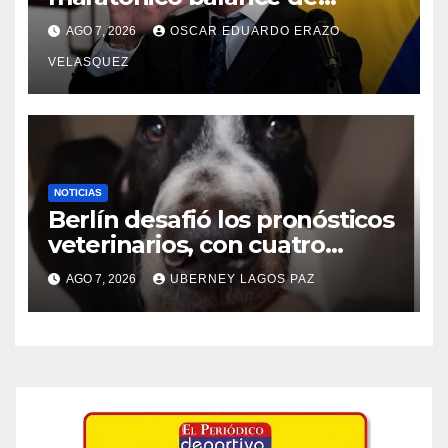
madrugada de Gustavo Petro
AGO 7, 2026
OSCAR EDUARDO ERAZO
en X a horas de entregar el
VELASQUEZ
poder
NOTICIAS
Berlín desafió los pronósticos
veterinarios, con cuatro
meses busca una familia para
AGO 7, 2026
UBERNEY LAGOS PAZ
siempre