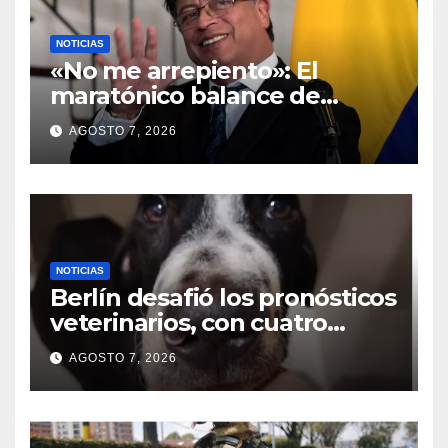
NOTICIAS
«No me arrepiento»: El
maratónico balance de
madrugada de Gustavo
AGOSTO 7, 2026
Petro en X a horas de
entregar el poder
NOTICIAS
Berlín desafió los pronósticos
veterinarios, con cuatro
meses busca una familia para
AGOSTO 7, 2026
siempre