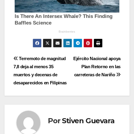
Navegación
Terremoto de magnitud
Ejército Nacional apoya
7,8 deja al menos 35
Plan Retorno en las
de
muertos y decenas de
carreteras de Nariño
entradas
desaparecidos en Filipinas
Por
Stiven Guevara