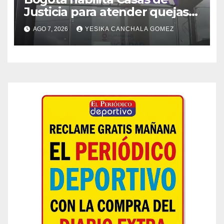
Justicia para atender quejas
por falta de medicamentos y
AGO 7, 2026
YESIKA CANCHALA GOMEZ
demoras en citas