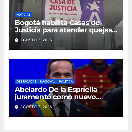
NOTICIAS
Bogotá habilita Casas de
Justicia para atender quejas
por falta de medicamentos y
AGOSTO 7, 2026
demoras en citas
DESTACADAS
NACIONAL
POLÍTICA
Abelardo De la Espriella
juramentó como nuevo
presidente de Colombia
AGOSTO 7, 2026
2026- 2030