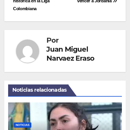
histórica en la Liga
vencer a Jordania
entradas
Colombiana
Por
Juan Miguel
Narvaez Eraso
Noticias relacionadas
NOTICIAS