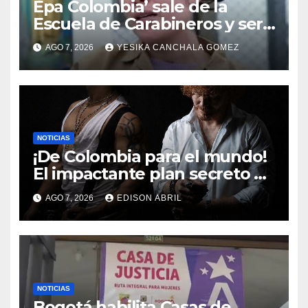
Epa Colombia’ sale de la
Escuela de Carabineros y será
trasladada a una cárcel de
AGO 7, 2026
YESIKA CANCHALA GOMEZ
Ibagué
NOTICIAS
¡De Colombia para el mundo!
El impactante plan secreto de
Camilo Camacho que
AGO 7, 2026
EDISON ABRIL
cambiará el rock para
siempre
NOTICIAS
Bogotá habilita Casas de