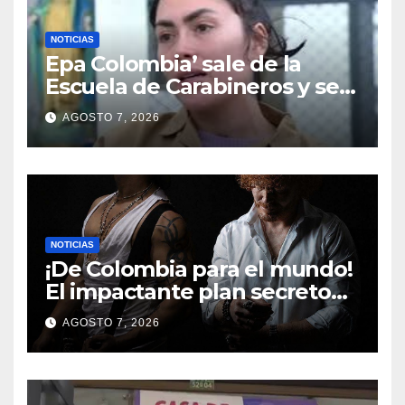
NOTICIAS
Epa Colombia’ sale de la
Escuela de Carabineros y será
trasladada a una cárcel de
AGOSTO 7, 2026
Ibagué
NOTICIAS
¡De Colombia para el mundo!
El impactante plan secreto
de Camilo Camacho que
AGOSTO 7, 2026
cambiará el rock para
siempre