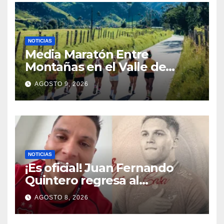
Caribe
NOTICIAS
Media Maratón Entre
Montañas en el Valle de
Cocora: Fechas, rutas y todo
AGOSTO 9, 2026
sobre la gran fiesta del
running en Salento
NOTICIAS
¡Es oficial! Juan Fernando
Quintero regresa al
Independiente Medellín para
AGOSTO 8, 2026
el segundo semestre