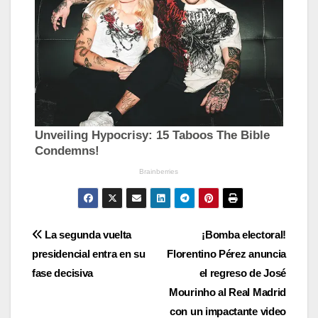
Navegación
La segunda vuelta
¡Bomba electoral!
presidencial entra en su
Florentino Pérez anuncia
de
fase decisiva
el regreso de José
entradas
Mourinho al Real Madrid
con un impactante video