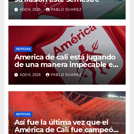
AGO 6, 2026
PABLO SUAREZ
NOTICIAS
America de cali está jugando
de una manera impecable en
el fpc
AGO 6, 2026
PABLO SUAREZ
NOTICIAS
Así fue la última vez que el
América de Cali fue campeón