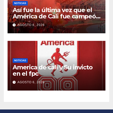
NOTICIAS
Así fue la última vez que el
América de Cali fue campeón
de Colombia
AGOSTO 6, 2026
NOTICIAS
America de cali y Su invicto
en el fpc
AGOSTO 6, 2026