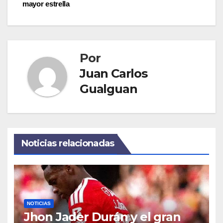
entradas
mayor estrella
Por
Juan Carlos
Gualguan
Noticias relacionadas
NOTICIAS
Jhon Jader Durán y el gran