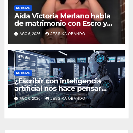
NOTICIAS
Aída Victoria Merlano habla
de matrimonio con Escro y
revela sus planes de formar
AGO 6, 2026
JESSIKA OBANDO
una familia
NOTICIAS
¿Escribir con inteligencia
artificial nos hace pensar
menos?
AGO 6, 2026
JESSIKA OBANDO