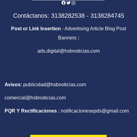
Facebook
Twitter
Instagram
Contáctanos: 3138282538 - 3138284745
Post or Link Insertion
- Advertising Article Blog Post
Banners
:
ads.digital@hsbnoticias.com
Avisos:
publicidad@hsbnoticias.com
comercial@hsbnoticias.com
PQR Y Rectificaciones :
notificacionesepds@gmail.com