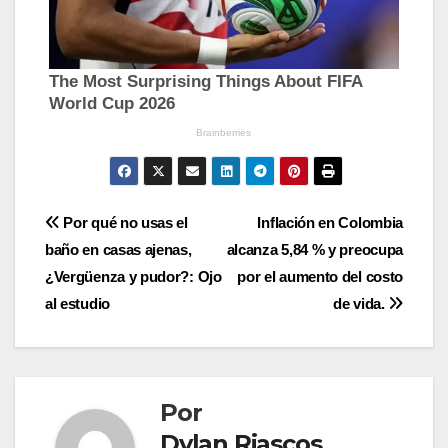
Navegación
Por qué no usas el
Inflación en Colombia
baño en casas ajenas,
alcanza 5,84 % y preocupa
de
¿Vergüenza y pudor?: Ojo
por el aumento del costo
entradas
al estudio
de vida.
Por
Dylan Riascos