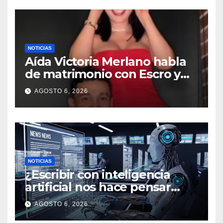
NOTICIAS
Aída Victoria Merlano habla
de matrimonio con Escro y
revela sus planes de formar
AGOSTO 6, 2026
una familia
NOTICIAS
¿Escribir con inteligencia
artificial nos hace pensar
menos?
AGOSTO 6, 2026