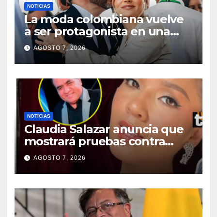
NOTICIAS
La moda colombiana vuelve
a ser protagonista en una
posesión presidencial
AGOSTO 7, 2026
NOTICIAS
Claudia Salazar anuncia que
mostrará pruebas contra
dueño de La Bella Luz tras
AGOSTO 7, 2026
negar conocer presunto
acoso