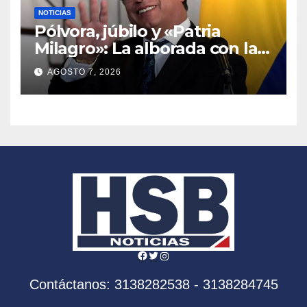
NOTICIAS
Pólvora, júbilo y «Patria
Milagro»: La alborada con la
que Medellín celebró el fin
AGOSTO 7, 2026
de la era Petro
Facebook
Twitter
Instagram
Contáctanos: 3138282538 - 3138284745