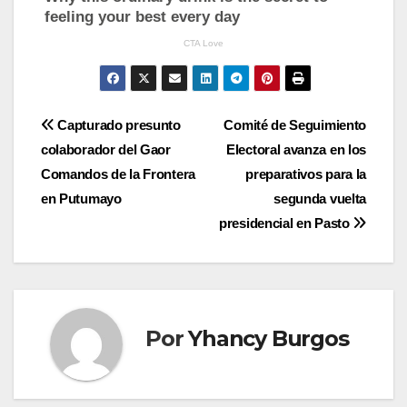
Navegación
Capturado presunto
Comité de Seguimiento
colaborador del Gaor
Electoral avanza en los
de
Comandos de la Frontera
preparativos para la
entradas
en Putumayo
segunda vuelta
presidencial en Pasto
Por
Yhancy Burgos