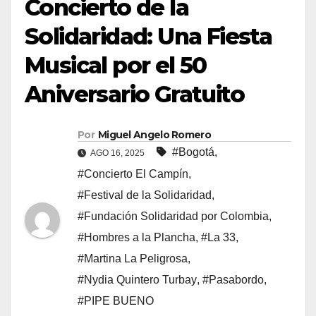
Concierto de la
Solidaridad: Una Fiesta
Musical por el 50
Aniversario Gratuito
Por
Miguel Angelo Romero
#Bogotá
,
AGO 16, 2025
#Concierto El Campín
,
#Festival de la Solidaridad
,
#Fundación Solidaridad por Colombia
,
#Hombres a la Plancha
,
#La 33
,
#Martina La Peligrosa
,
#Nydia Quintero Turbay
,
#Pasabordo
,
#PIPE BUENO