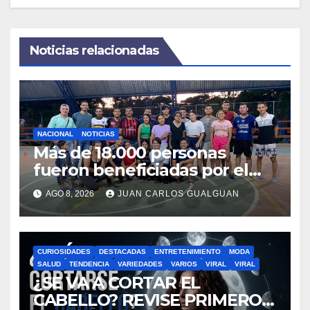
Noticias relacionadas
NACIONAL
NOTICIAS
Más de 18.000 personas
fueron beneficiadas por el
Programa Deportes+ en
AGO 8, 2026
JUAN CARLOS GUALGUAN
Colombia
CURIOSIDADES
DESTACADAS
ENTRETENIMIENTO
MODA
SALUD
TENDENCIA
VARIEDADES
VARIOS
VIRAL
VIRAL
¿SE VA A CORTAR EL
CABELLO? REVISE PRIMERO