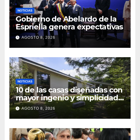
NOTICIAS
Gobierno de Abelardo de la
Espriella genera expectativas
AGOSTO 8, 2026
NOTICIAS
10 de las casas diseñadas con
mayor ingenio y simplicidad
en Japón
AGOSTO 8, 2026