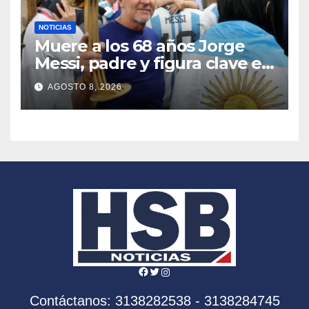
NOTICIAS
Muere a los 68 años Jorge
Messi, padre y figura clave en
la carrera de Lionel Messi;
AGOSTO 8, 2026
luchaba desde hacía tiempo
contra una enfermedad
Facebook
Twitter
Instagram
Contáctanos: 3138282538 - 3138284745