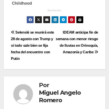
Navegación
Selenski se reunirá este
IDEAM anticipa fin de
28 de agosto con Trump y
semana con menor riesgo
de
si todo sale bien se fija
de lluvias en Orinoquía,
entradas
fecha del encuentro con
Amazonía y Caribe
Putin
Por
Miguel Angelo
Romero