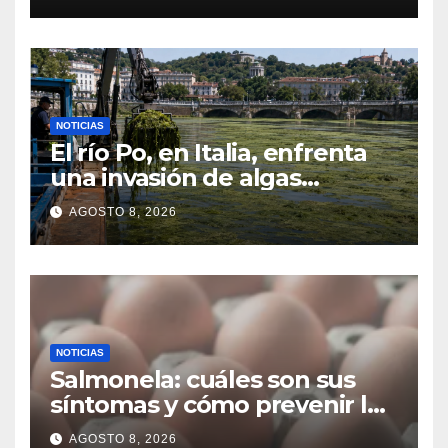
NOTICIAS
El río Po, en Italia, enfrenta
una invasión de algas
favorecida por el calor y los
AGOSTO 8, 2026
residuos agrícolas
NOTICIAS
Salmonela: cuáles son sus
síntomas y cómo prevenir las
infecciones alimentarias
AGOSTO 8, 2026