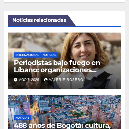
Noticias relacionadas
INTERNACIONAL
NOTICIAS
Periodistas bajo fuego en
Líbano: organizaciones
denuncian ataques y exigen
AGO 7, 2026
VALERIE ROSERO
justicia
NOTICIAS
488 años de Bogotá: cultura,