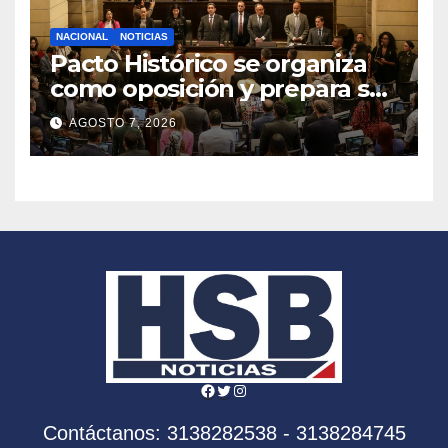
NACIONAL
NOTICIAS
Pacto Histórico se organiza
como oposición y prepara su
agenda frente al Gobierno
AGOSTO 7, 2026
de Abelardo de la Espriella
Facebook
Twitter
Instagram
Contáctanos: 3138282538 - 3138284745