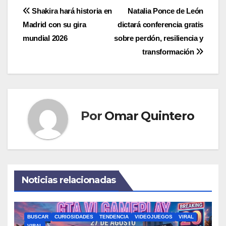
Navegación
Shakira hará historia en
Natalia Ponce de León
Madrid con su gira
dictará conferencia gratis
de
mundial 2026
sobre perdón, resiliencia y
entradas
transformación
Por
Omar Quintero
Noticias relacionadas
BUSCAR
CURIOSIDADES
TENDENCIA
VIDEOJUEGOS
VIRAL
VIRAL