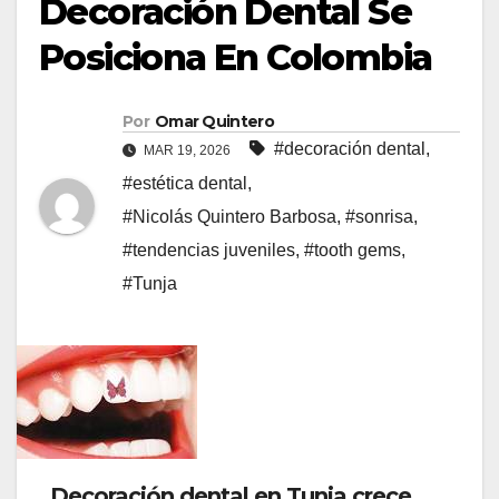
Decoración Dental Se
Posiciona En Colombia
Por
Omar Quintero
#decoración dental
,
MAR 19, 2026
#estética dental
,
#Nicolás Quintero Barbosa
,
#sonrisa
,
#tendencias juveniles
,
#tooth gems
,
#Tunja
Decoración dental en Tunja crece