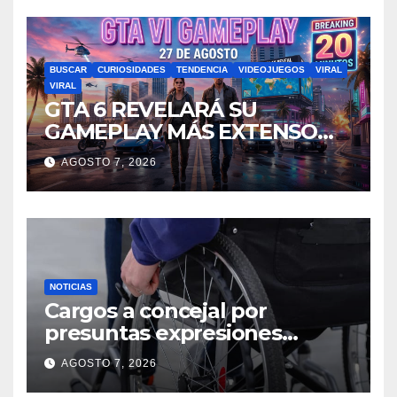
BUSCAR
CURIOSIDADES
TENDENCIA
VIDEOJUEGOS
VIRAL
VIRAL
GTA 6 REVELARÁ SU
GAMEPLAY MÁS EXTENSO
HASTA LA FECHA:
AGOSTO 7, 2026
FILTRACIONES APUNTAN A
UNA PRESENTACIÓN DE 20
MINUTOS
NOTICIAS
Cargos a concejal por
presuntas expresiones
discriminatorias contra
AGOSTO 7, 2026
persona con discapacidad