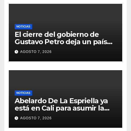
NOTICIAS
El cierre del gobierno de
Gustavo Petro deja un país
marcado por tensiones y
AGOSTO 7, 2026
desafíos
NOTICIAS
Abelardo De La Espriella ya
está en Cali para asumir la
Presidencia este 7 de agosto
AGOSTO 7, 2026