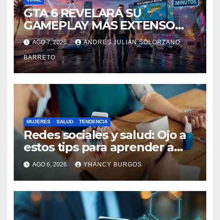
GTA 6 REVELARÁ SU
GAMEPLAY MÁS EXTENSO
HASTA LA FECHA:
AGO 7, 2026
ANDRES JULIAN SOLORZANO
FILTRACIONES APUNTAN A
BARRETO
UNA PRESENTACIÓN DE 20
MINUTOS
MUJERES
SALUD
TENDENCIA
Redes sociales y salud: Ojo a
estos tips para aprender a
usarlas a favor del bienestar
AGO 6, 2026
YHANCY BURGOS