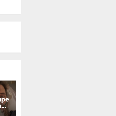
mpe
u