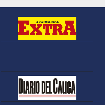
medio del debate
por las denuncias
contra Rafael
Poveda