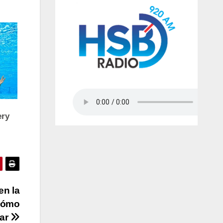
en la
 cómo
car