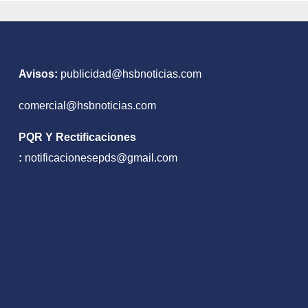
e del cambio de
erno del 7 de
to de 2026.
Avisos:
publicidad@hsbnoticias.com
comercial@hsbnoticias.com
PQR Y Rectificaciones
:
notificacionesepds@gmail.com