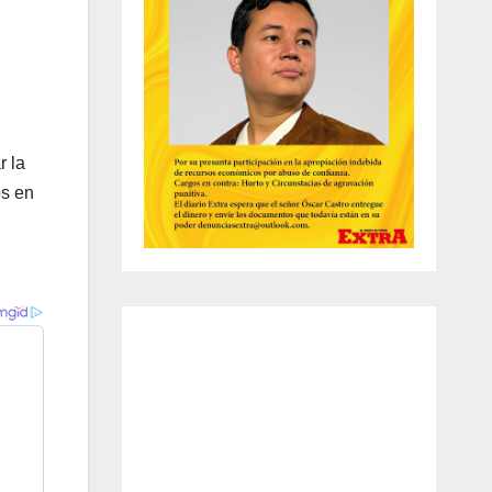
r la
os en