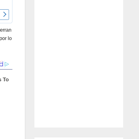
ierran
por lo