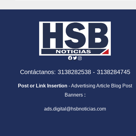
desamor
part
gobi
agos
Facebook
Twitter
Instagram
Contáctanos: 3138282538 - 3138284745
Post or Link Insertion
- Advertising Article Blog Post
Banners
:
ads.digital@hsbnoticias.com