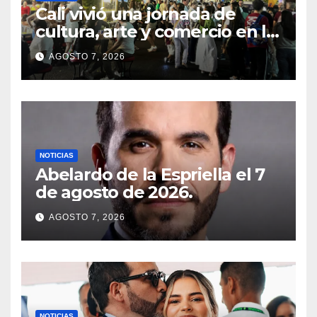
Cali vivió una jornada de
cultura, arte y comercio en la
antesala de la posesión
AGOSTO 7, 2026
presidencial
NOTICIAS
Abelardo de la Espriella el 7
de agosto de 2026.
AGOSTO 7, 2026
NOTICIAS