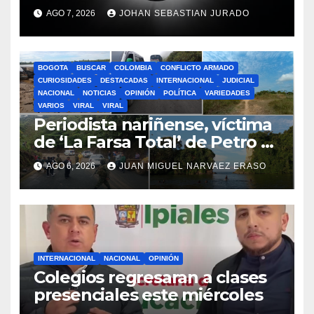
desde un pueblo de España
AGO 7, 2026
JOHAN SEBASTIAN JURADO
BOGOTA
BUSCAR
COLOMBIA
CONFLICTO ARMADO
CURIOSIDADES
DESTACADAS
INTERNACIONAL
JUDICIAL
NACIONAL
NOTICIAS
OPINIÓN
POLÍTICA
VARIEDADES
VARIOS
VIRAL
VIRAL
Periodista nariñense, víctima
de ‘La Farsa Total’ de Petro y
Cepeda
AGO 6, 2026
JUAN MIGUEL NARVAEZ ERASO
INTERNACIONAL
NACIONAL
OPINIÓN
Colegios regresaran a clases
presenciales este miércoles