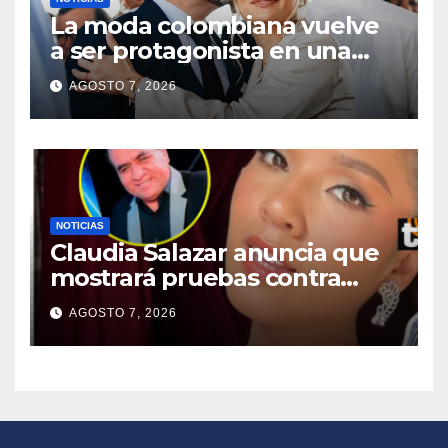
La moda colombiana vuelve
a ser protagonista en una
posesión presidencial
AGOSTO 7, 2026
NOTICIAS
Claudia Salazar anuncia que
mostrará pruebas contra
dueño de La Bella Luz tras
AGOSTO 7, 2026
negar conocer presunto
acoso