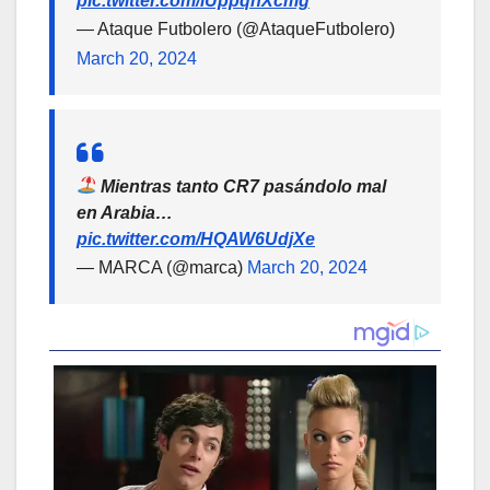
pic.twitter.com/iUppqhXcmg
— Ataque Futbolero (@AtaqueFutbolero)
March 20, 2024
Mientras tanto CR7 pasándolo mal
en Arabia…
pic.twitter.com/HQAW6UdjXe
— MARCA (@marca)
March 20, 2024