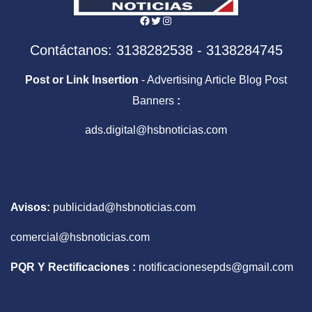
Facebook
Twitter
Instagram
Contáctanos: 3138282538 - 3138284745
Post or Link Insertion
- Advertising Article Blog Post
Banners
:
ads.digital@hsbnoticias.com
Avisos:
publicidad@hsbnoticias.com
comercial@hsbnoticias.com
PQR Y Rectificaciones :
notificacionesepds@gmail.com