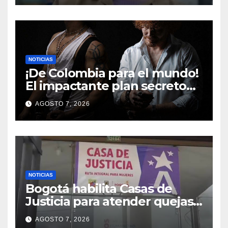
NOTICIAS
¡De Colombia para el mundo!
El impactante plan secreto
de Camilo Camacho que
AGOSTO 7, 2026
cambiará el rock para
siempre
NOTICIAS
Bogotá habilita Casas de
Justicia para atender quejas
por falta de medicamentos y
AGOSTO 7, 2026
demoras en citas