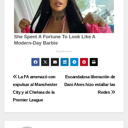
Navegación
La FA amenazó con
Escandalosa liberación de
expulsar al Manchester
Dani Alves hizo estallar las
de
City y al Chelsea de la
Redes
entradas
Premier League