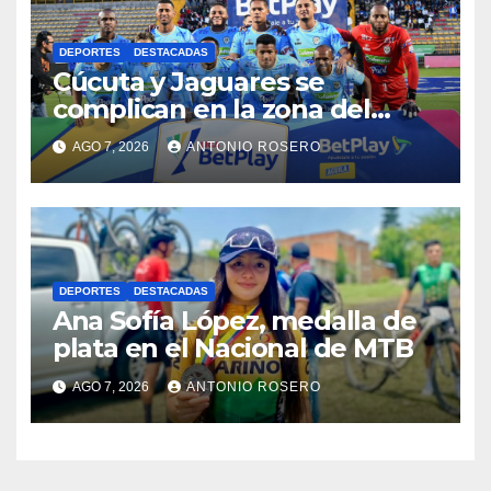
DEPORTES
DESTACADAS
Cúcuta y Jaguares se
complican en la zona del
descenso en la Liga II
AGO 7, 2026
ANTONIO ROSERO
DEPORTES
DESTACADAS
Ana Sofía López, medalla de
plata en el Nacional de MTB
AGO 7, 2026
ANTONIO ROSERO