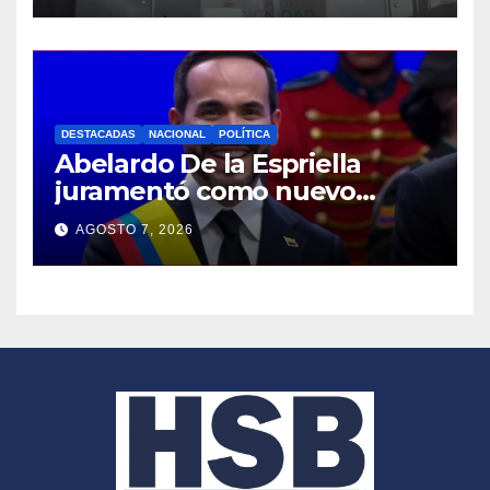
DESTACADAS
NACIONAL
POLÍTICA
Abelardo De la Espriella
juramentó como nuevo
presidente de Colombia
AGOSTO 7, 2026
2026- 2030