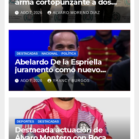
arma cortopunzante a dos
personas en Tumaco
AGO 7, 2026
ALVARO MORENO DIAZ
DESTACADAS
NACIONAL
POLÍTICA
Abelardo De la Espriella
juramentó como nuevo
presidente de Colombia 2026-
AGO 7, 2026
YHANCY BURGOS
2030
DEPORTES
DESTACADAS
Destacada actuación de
Álvaro Montero con Boca