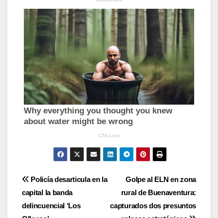
Navegación
Policía desarticula en la
Golpe al ELN en zona
capital la banda
rural de Buenaventura:
de
delincuencial ‘Los
capturados dos presuntos