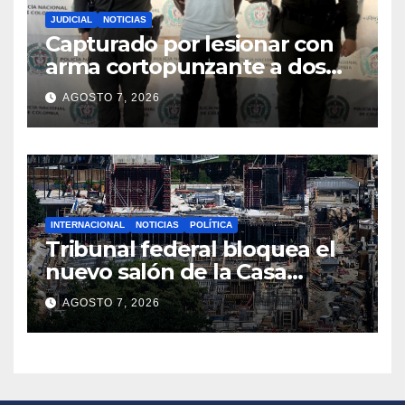
JUDICIAL
NOTICIAS
Capturado por lesionar con
arma cortopunzante a dos
personas en Tumaco
AGOSTO 7, 2026
INTERNACIONAL
NOTICIAS
POLÍTICA
Tribunal federal bloquea el
nuevo salón de la Casa
Blanca y cuestiona la
AGOSTO 7, 2026
autoridad de Trump