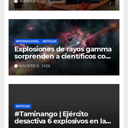
AGOSTO 5, 2026
inundaciones en Asia
INTERNACIONAL
NOTICIAS
Explosiones de rayos gamma
sorprenden a científicos con
nuevas detecciones en el
AGOSTO 5, 2026
espacio profundo
NOTICIAS
#Taminango | Ejército
desactiva 6 explosivos en la