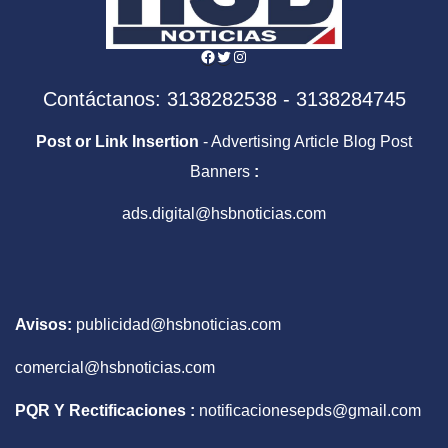
Facebook
Twitter
Instagram
Contáctanos: 3138282538 - 3138284745
Post or Link Insertion
- Advertising Article Blog Post
Banners
:
ads.digital@hsbnoticias.com
Avisos:
publicidad@hsbnoticias.com
comercial@hsbnoticias.com
PQR Y Rectificaciones :
notificacionesepds@gmail.com