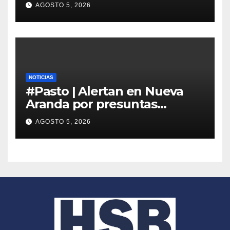
Panamericana y recupera la
AGOSTO 5, 2026
vía
NOTICIAS
#Pasto | Alertan en Nueva
Aranda por presuntas
amenazas de cobradores
AGOSTO 5, 2026
“gota a gota”