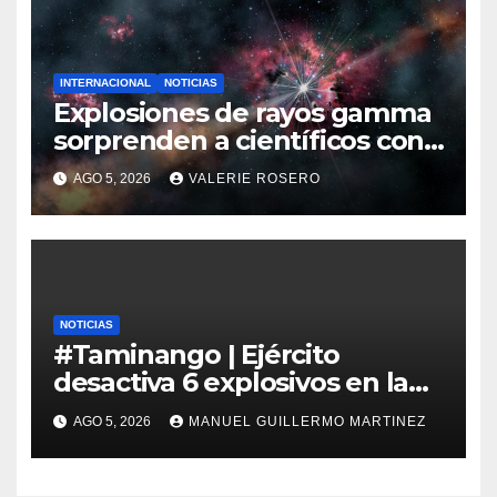
INTERNACIONAL
NOTICIAS
Explosiones de rayos gamma
sorprenden a científicos con
nuevas detecciones en el
AGO 5, 2026
VALERIE ROSERO
espacio profundo
NOTICIAS
#Taminango | Ejército
desactiva 6 explosivos en la
Panamericana y recupera la
AGO 5, 2026
MANUEL GUILLERMO MARTINEZ
vía