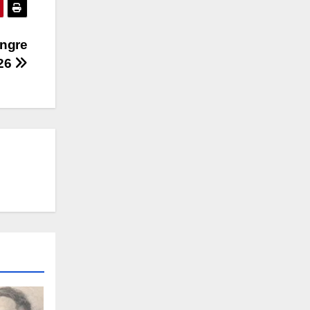
angre
026