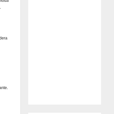
 moda
.
dera
ante.