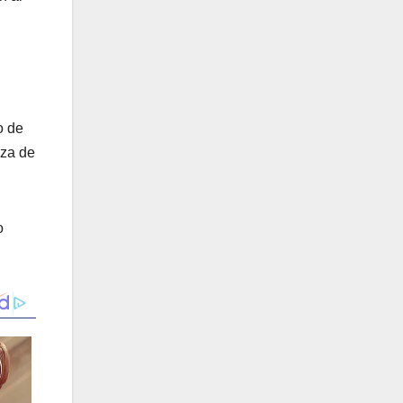
o de
nza de
o