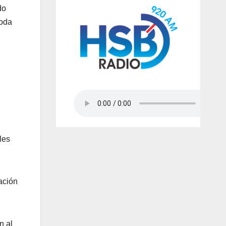
do
moda
les
ación
n al