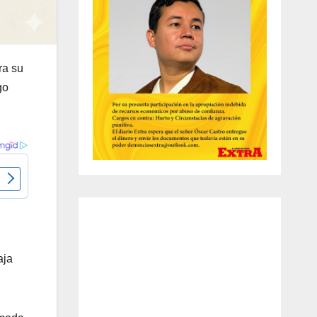
ra su
go
aja