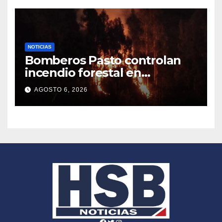
NOTICIAS
Bomberos Pasto controlan
incendio forestal en
Obonuco
AGOSTO 6, 2026
Facebook
Twitter
Instagram