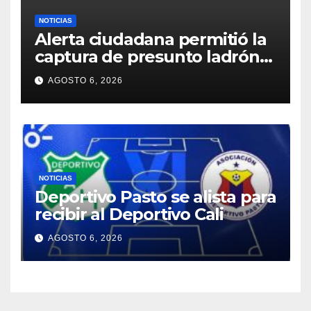
NOTICIAS
Alerta ciudadana permitió la
captura de presunto ladrón
de motocicletas
AGOSTO 6, 2026
NOTICIAS
Deportivo Pasto se alista para
recibir al Deportivo Cali
AGOSTO 6, 2026