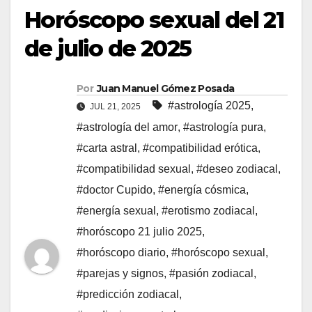
Horóscopo sexual del 21
de julio de 2025
Por
Juan Manuel Gómez Posada
#astrología 2025
,
JUL 21, 2025
#astrología del amor
,
#astrología pura
,
#carta astral
,
#compatibilidad erótica
,
#compatibilidad sexual
,
#deseo zodiacal
,
#doctor Cupido
,
#energía cósmica
,
#energía sexual
,
#erotismo zodiacal
,
#horóscopo 21 julio 2025
,
#horóscopo diario
,
#horóscopo sexual
,
#parejas y signos
,
#pasión zodiacal
,
#predicción zodiacal
,