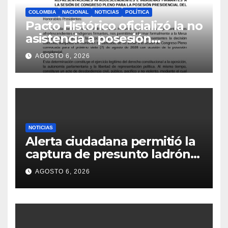
COLOMBIA
NACIONAL
NOTICIAS
POLÍTICA
Pacto Histórico oficializó la no
asistencia a posesión
presidencial
AGOSTO 6, 2026
NOTICIAS
Alerta ciudadana permitió la
captura de presunto ladrón
de motocicletas
AGOSTO 6, 2026