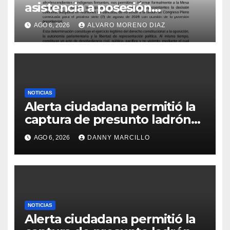
asistencia a posesión
presidencial
AGO 6, 2026
ALVARO MORENO DIAZ
NOTICIAS
Alerta ciudadana permitió la
captura de presunto ladrón
de motocicletas
AGO 6, 2026
DANNY MARCILLO
NOTICIAS
Alerta ciudadana permitió la