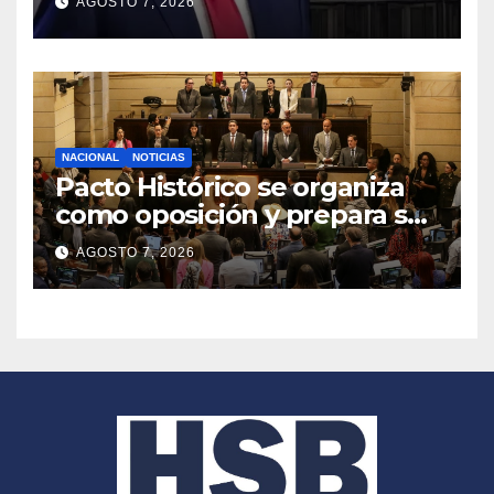
AGOSTO 7, 2026
financieros
NACIONAL
NOTICIAS
Pacto Histórico se organiza
como oposición y prepara su
agenda frente al Gobierno
AGOSTO 7, 2026
de Abelardo de la Espriella