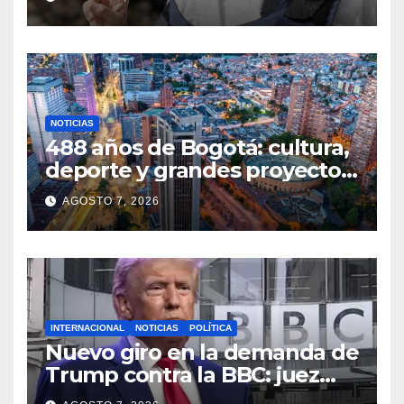
justicia
NOTICIAS
488 años de Bogotá: cultura,
deporte y grandes proyectos
marcan el aniversario de la
AGOSTO 7, 2026
capital
INTERNACIONAL
NOTICIAS
POLÍTICA
Nuevo giro en la demanda de
Trump contra la BBC: juez
congela entrega de registros