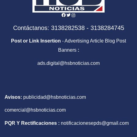
Facebook
Twitter
Instagram
Contáctanos: 3138282538 - 3138284745
Post or Link Insertion
- Advertising Article Blog Post
Banners
:
ads.digital@hsbnoticias.com
Avisos:
publicidad@hsbnoticias.com
comercial@hsbnoticias.com
PQR Y Rectificaciones :
notificacionesepds@gmail.com