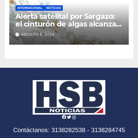
INTERNACIONAL
NOTICIAS
Alerta satelital por Sargazo:
el cinturón de algas alcanza
niveles sin precedentes
AGOSTO 6, 2026
Facebook
Twitter
Instagram
Contáctanos: 3138282538 - 3138284745