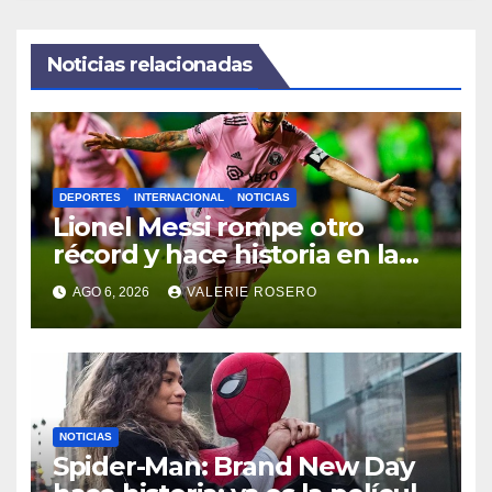
Noticias relacionadas
DEPORTES
INTERNACIONAL
NOTICIAS
Lionel Messi rompe otro
récord y hace historia en la
Leagues Cup con Inter Miami
AGO 6, 2026
VALERIE ROSERO
NOTICIAS
Spider-Man: Brand New Day