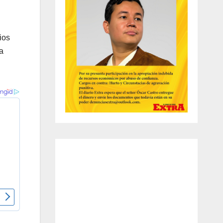
ios
a