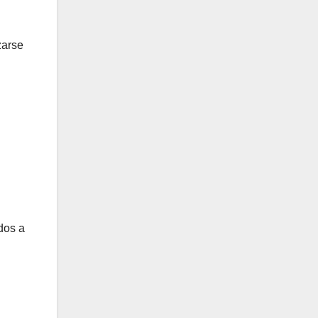
zarse
dos a