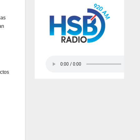
ias
an
ctos