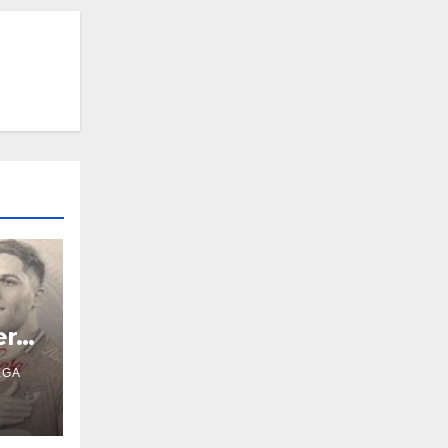
ero
EGA
re