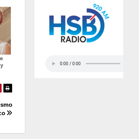
rismo
ico